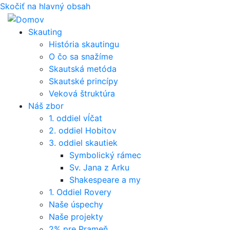
Skočiť na hlavný obsah
Skauting
História skautingu
O čo sa snažíme
Skautská metóda
Skautské princípy
Veková štruktúra
Náš zbor
1. oddiel vĺčat
2. oddiel Hobitov
3. oddiel skautiek
Symbolický rámec
Sv. Jana z Arku
Shakespeare a my
1. Oddiel Rovery
Naše úspechy
Naše projekty
2% pre Prameň