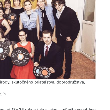
rírody, skutočného priateľstva, dobrodružstva,
jín.
žne od 18– 26 rokov (ale aj viac, veď ešte nepatríme