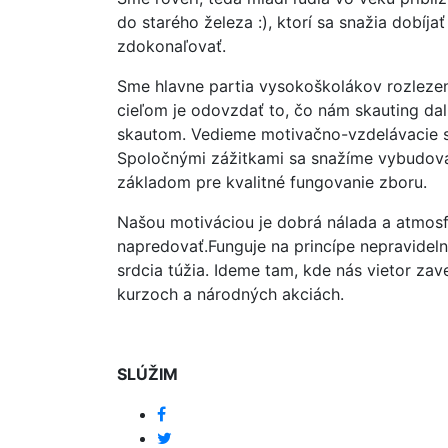
do starého železa :), ktorí sa snažia dobíj
zdokonaľovať.
Sme hlavne partia vysokoškolákov rozlezení
cieľom je odovzdať to, čo nám skauting dal,
skautom. Vedieme motivačno-vzdelávacie st
Spoločnými zážitkami sa snažíme vybudova
základom pre kvalitné fungovanie zboru.
Našou motiváciou je dobrá nálada a atmo
napredovať.Funguje na princípe nepravideln
srdcia túžia. Ideme tam, kde nás vietor zav
kurzoch a národných akciách.
SLÚŽIM
facebook
twitter