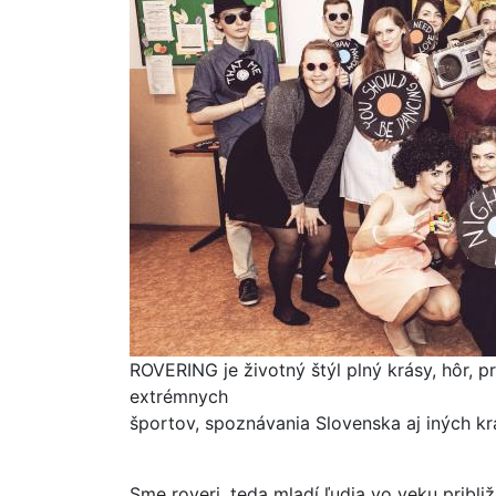
ROVERING je životný štýl plný krásy, hôr, p
extrémnych
športov, spoznávania Slovenska aj iných kra
Sme roveri, teda mladí ľudia vo veku pribli